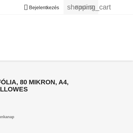
shopping_cart

Kosár
(0)
Bejelentkezés
LIA, 80 MIKRON, A4,
FELLOWES
unkanap