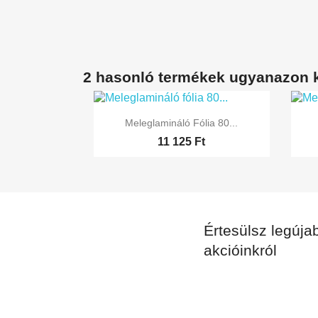
2 hasonló termékek ugyanazon 

Előnézet
Meleglamináló Fólia 80...
11 125 Ft
Értesülsz legújab
akcióinkról