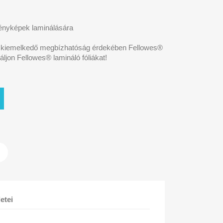
 fényképek laminálására
a kiemelkedő megbízhatóság érdekében Fellowes®
jon Fellowes® lamináló fóliákat!
etei