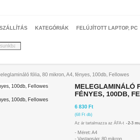
SZÁLLÍTÁS
KATEGÓRIÁK
FELÚJÍTOTT LAPTOP, PC
eleglamináló fólia, 80 mikron, A4, fényes, 100db, Fellowes
MELEGLAMINÁLÓ FÓ
FÉNYES, 100DB, 
6 830 Ft
(68 Ft db)
Az ár tartalmazza az ÁFA-t
2-3 m
- Méret: A4
- Vastagság: 80 mikron