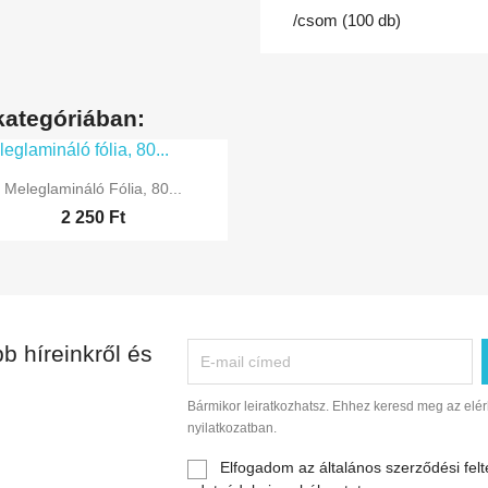
/csom (100 db)
kategóriában:

Előnézet
Meleglamináló Fólia, 80...
2 250 Ft
b híreinkről és
Bármikor leiratkozhatsz. Ehhez keresd meg az elér
nyilatkozatban.
Elfogadom az általános szerződési felt