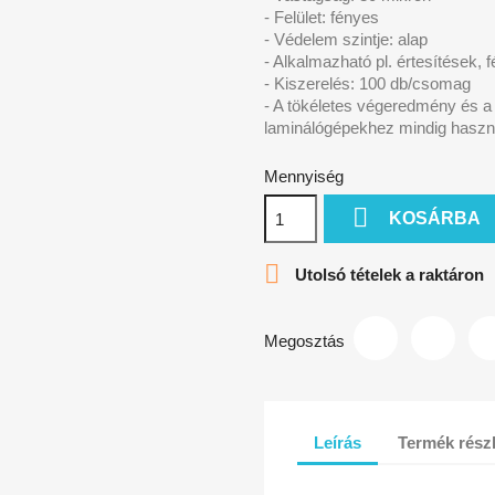
- Felület: fényes
- Védelem szintje: alap
- Alkalmazható pl. értesítések,
- Kiszerelés: 100 db/csomag
- A tökéletes végeredmény és 
laminálógépekhez mindig használ
Mennyiség

KOSÁRBA

Utolsó tételek a raktáron
Megosztás
Leírás
Termék részl