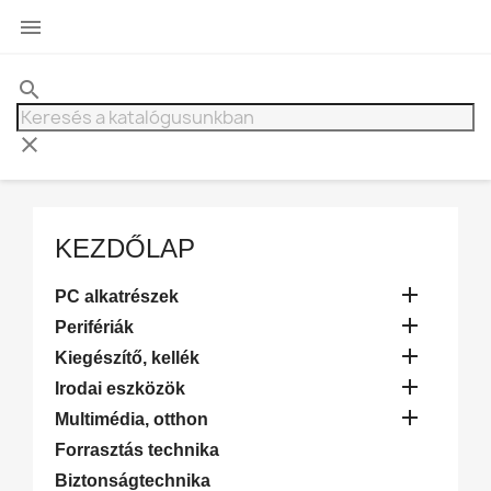

search
clear
KEZDŐLAP

PC alkatrészek

Perifériák

Kiegészítő, kellék

Irodai eszközök

Multimédia, otthon
Forrasztás technika
Biztonságtechnika