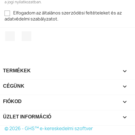
a jogi nyilatkozatban.
Elfogadom az általános szerződési feltételeket és az
adatvédelmi szabályzatot.
Facebook
RSS

TERMÉKEK

CÉGÜNK

FIÓKOD
keyboard_arrow_down
ÜZLET INFORMÁCIÓ
© 2026 - GHS™ e-kereskedelmi szoftver