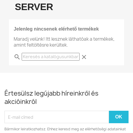
SERVER
Jelenleg nincsenek elérhető termékek
Maradj velünk! Itt lesznek láthatóak a termékek,
amint feltöltésre kerültek.
search
clear
Értesülsz legújabb híreinkről és
akcióinkról
Bármikor leiratkozhatsz. Ehhez keresd meg az elérhetőségi adatainkat