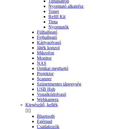
Tintapatron
Nyomtató alkatrész
Toner
Refill Kit
Tinta
Nyomtatók
Fülhallgató
Fejhallgató
Kártyaolvasó
Játék konzol
Mikrofon
Monitor
NAS
Optikai meghajtó
Projektor
Scanner
Szünetmentes tápegység
USB Hub
Vonalkódolvasó
Webkamera
Kiegészítő, kellék


Bluetooth
Egérpad
Csatlakozók