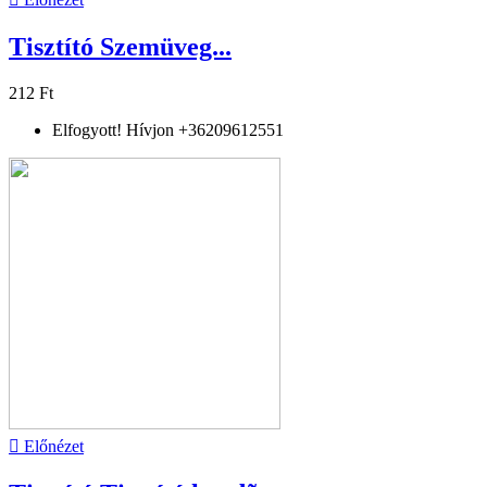
Tisztító Szemüveg...
212 Ft
Elfogyott! Hívjon +36209612551

Előnézet