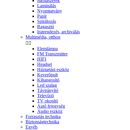
Iskolaszerek
Laminálás
Nyomtatvány
Papír
Spirálozás
Ragasztó
Iratrendezés, archiválás
Multimédia, otthon


Elemlámpa
FM Transzmitter
HIFI
Headset
Háztartási eszköz
Keverõpult
Kihangosító
Led szalag
Távirányító
Televízió
TV okosító
Autó fejegység
Audio eszköz
Forrasztás technika
Biztonságtechnika
Egyéb