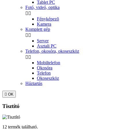
Tablet PC
Fotó, videó, optika


Fényképezõ
Kamera
Komplett gép


Server
Asztali PC
Telefon, okosóra, okoseszköz


Mobiltelefon
Okosóra
Telefon
Okoseszköz
Háztartás

OK
Tisztító
12 termék található.