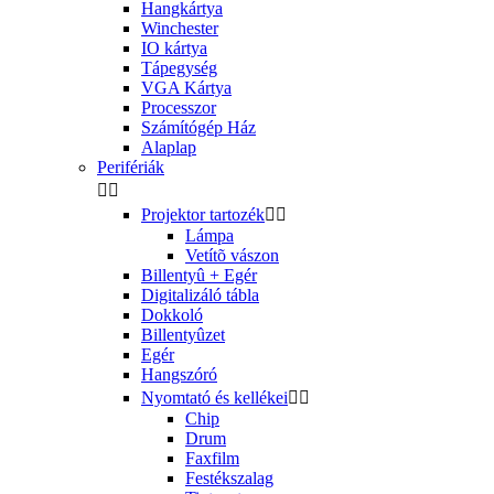
Hangkártya
Winchester
IO kártya
Tápegység
VGA Kártya
Processzor
Számítógép Ház
Alaplap
Perifériák


Projektor tartozék


Lámpa
Vetítõ vászon
Billentyû + Egér
Digitalizáló tábla
Dokkoló
Billentyûzet
Egér
Hangszóró
Nyomtató és kellékei


Chip
Drum
Faxfilm
Festékszalag