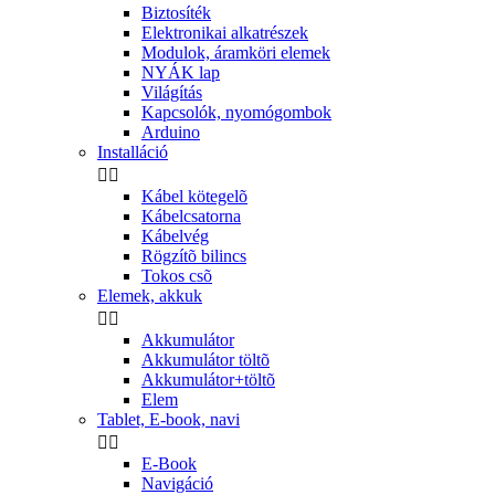
Biztosíték
Elektronikai alkatrészek
Modulok, áramköri elemek
NYÁK lap
Világítás
Kapcsolók, nyomógombok
Arduino
Installáció


Kábel kötegelõ
Kábelcsatorna
Kábelvég
Rögzítõ bilincs
Tokos csõ
Elemek, akkuk


Akkumulátor
Akkumulátor töltõ
Akkumulátor+töltõ
Elem
Tablet, E-book, navi


E-Book
Navigáció