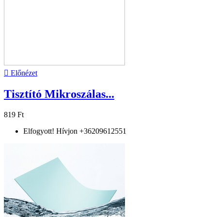

Előnézet
Tisztító Mikroszálas...
819 Ft
Elfogyott! Hívjon +36209612551