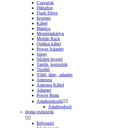
Csavarok
Diktafon
Flash Drive
Inverter
Kábel
Matrica
Memóriakártya
Mobile Rack
Optikai kábel
Power Adapter
Spray
Sûritett levegõ
Tartók, konzolok
Tisztító
Töltõ, tápe., adapter
Antenna
Antenna Kábel
Adapter
Power Bank
Adathordozók


Adathordozó
Irodai eszközök


Bélyegzõ