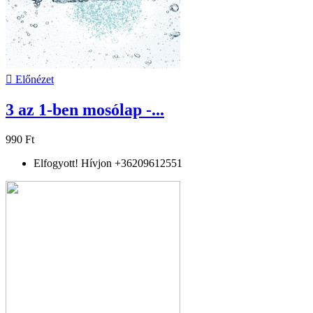

Előnézet
3 az 1-ben mosólap -...
990 Ft
Elfogyott! Hívjon +36209612551