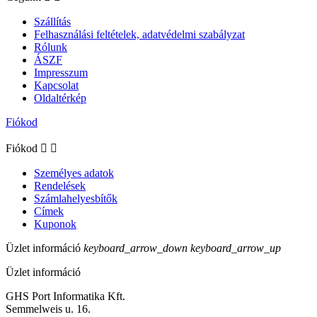
Szállítás
Felhasználási feltételek, adatvédelmi szabályzat
Rólunk
ÁSZF
Impresszum
Kapcsolat
Oldaltérkép
Fiókod
Fiókod


Személyes adatok
Rendelések
Számlahelyesbítők
Címek
Kuponok
Üzlet információ
keyboard_arrow_down
keyboard_arrow_up
Üzlet információ
GHS Port Informatika Kft.
Semmelweis u. 16.