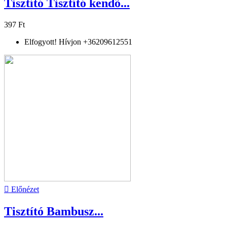
Tisztító Tisztító kendõ...
397 Ft
Elfogyott! Hívjon +36209612551

Előnézet
Tisztító Bambusz...