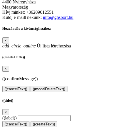
4400 Nyíregyháza
Magyarország
Hívj minket:
+36209612551
Küldj e-mailt nekünk:
info@ghsport.hu
Hozzáadás a kívánságlistához
×
add_circle_outline
Új lista létrehozása
((modalTitle))
×
((confirmMessage))
((cancelText))
((modalDeleteText))
((title))
×
((label))
((cancelText))
((createText))