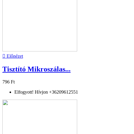

Előnézet
Tisztító Mikroszálas...
796 Ft
Elfogyott! Hívjon +36209612551