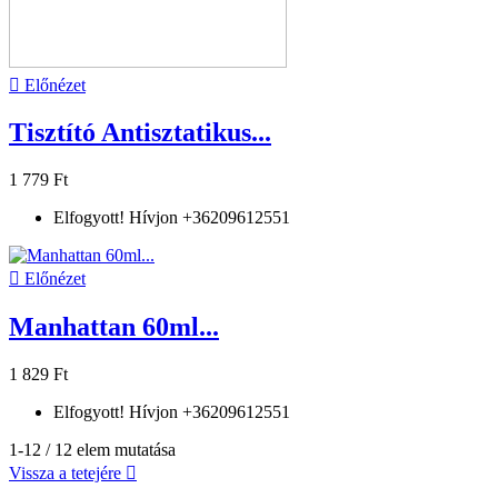

Előnézet
Tisztító Antisztatikus...
1 779 Ft
Elfogyott! Hívjon +36209612551

Előnézet
Manhattan 60ml...
1 829 Ft
Elfogyott! Hívjon +36209612551
1-12 / 12 elem mutatása
Vissza a tetejére
