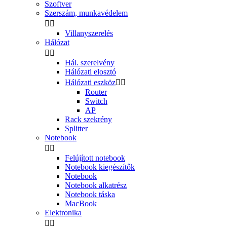
Szoftver
Szerszám, munkavédelem


Villanyszerelés
Hálózat


Hál. szerelvény
Hálózati elosztó
Hálózati eszköz


Router
Switch
AP
Rack szekrény
Splitter
Notebook


Felújított notebook
Notebook kiegészítők
Notebook
Notebook alkatrész
Notebook táska
MacBook
Elektronika

