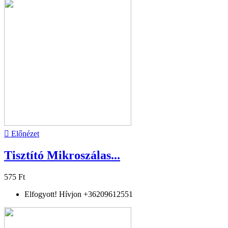

Előnézet
Tisztító Mikroszálas...
575 Ft
Elfogyott! Hívjon +36209612551