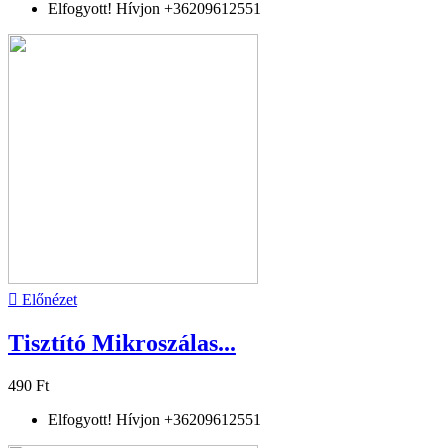
Elfogyott! Hívjon +36209612551

Előnézet
Tisztító Mikroszálas...
490 Ft
Elfogyott! Hívjon +36209612551