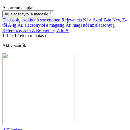
A sorrend alapja:
Ár, alacsonytól a magasig

Eladások, csökkenő sorrendben
Relevancia
Név, A-tól Z-ig
Név, Z-
től A-ig
Ár, alacsonytól a magasig
Ár, magastól az alacsonyig
Reference, A to Z
Reference, Z to A
1-12 / 12 elem mutatása
Aktív szűrők

Előnézet