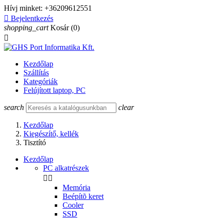
Hívj minket:
+36209612551

Bejelentkezés
shopping_cart
Kosár
(0)

Kezdőlap
Szállítás
Kategóriák
Felújított laptop, PC
search
clear
Kezdőlap
Kiegészítő, kellék
Tisztító
Kezdőlap
PC alkatrészek


Memória
Beépítõ keret
Cooler
SSD