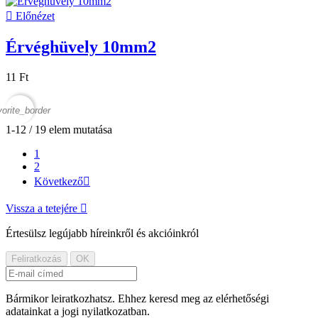

Előnézet
Érvéghüvely 10mm2
11 Ft
vorite_border
1-12 / 19 elem mutatása
1
2
Következő

Vissza a tetejére

Értesülsz legújabb híreinkről és akcióinkról
Bármikor leiratkozhatsz. Ehhez keresd meg az elérhetőségi
adatainkat a jogi nyilatkozatban.