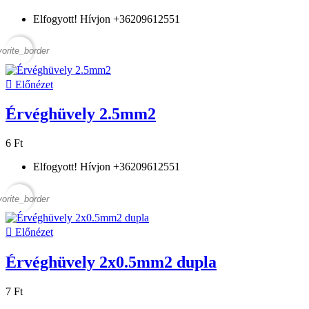
Elfogyott! Hívjon +36209612551
vorite_border

Előnézet
Érvéghüvely 2.5mm2
6 Ft
Elfogyott! Hívjon +36209612551
vorite_border

Előnézet
Érvéghüvely 2x0.5mm2 dupla
7 Ft