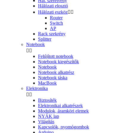
Hál. szerelvény
Hálózati elosztó
Hálózati eszköz


Router
Switch
AP
Rack szekrény
Splitter
Notebook


Felújított notebook
Notebook kiegészítők
Notebook
Notebook alkatrész
Notebook táska
MacBook
Elektronika


Biztosíték
Elektronikai alkatrészek
Modulok, áramköri elemek
NYÁK lap
Világítás
Kapcsolók, nyomógombok
Arduino