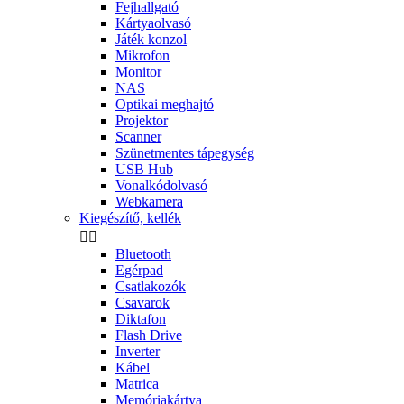
Fejhallgató
Kártyaolvasó
Játék konzol
Mikrofon
Monitor
NAS
Optikai meghajtó
Projektor
Scanner
Szünetmentes tápegység
USB Hub
Vonalkódolvasó
Webkamera
Kiegészítő, kellék


Bluetooth
Egérpad
Csatlakozók
Csavarok
Diktafon
Flash Drive
Inverter
Kábel
Matrica
Memóriakártya