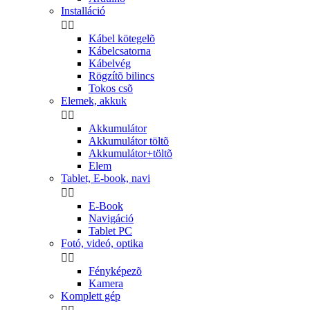
Installáció


Kábel kötegelõ
Kábelcsatorna
Kábelvég
Rögzítõ bilincs
Tokos csõ
Elemek, akkuk


Akkumulátor
Akkumulátor töltõ
Akkumulátor+töltõ
Elem
Tablet, E-book, navi


E-Book
Navigáció
Tablet PC
Fotó, videó, optika


Fényképezõ
Kamera
Komplett gép