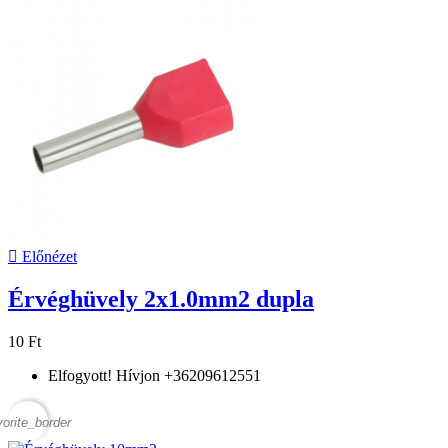

Előnézet
Érvéghüvely 2x1.0mm2 dupla
10 Ft
Elfogyott! Hívjon +36209612551
vorite_border