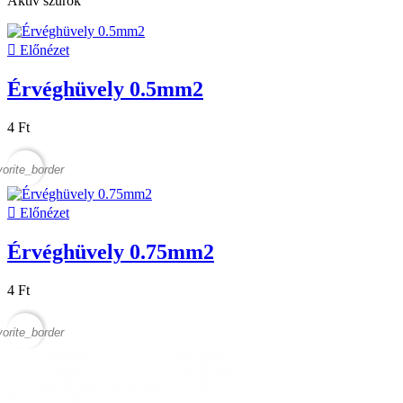
Aktív szűrők

Előnézet
Érvéghüvely 0.5mm2
4 Ft
vorite_border

Előnézet
Érvéghüvely 0.75mm2
4 Ft
vorite_border