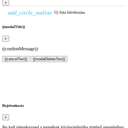
×
add_circle_outline
Új lista létrehozása
((modalTitle))
×
((confirmMessage))
((cancelText))
((modalDeleteText))
Kívánságlista létrehozása
×
Kívánságlista neve
Mégsem
Kívánságlista létrehozása
Bejelentkezés
×
Be kell jelentkezned a termékek kívánságlistába történő mentéséhez.