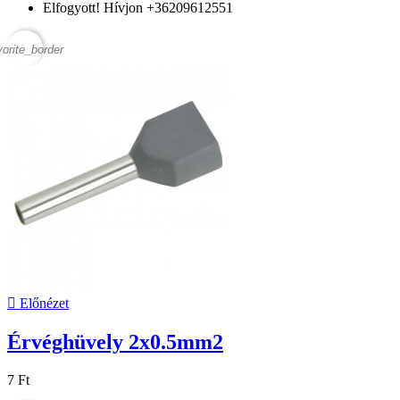
Elfogyott! Hívjon +36209612551
vorite_border

Előnézet
Érvéghüvely 2x0.5mm2
7 Ft