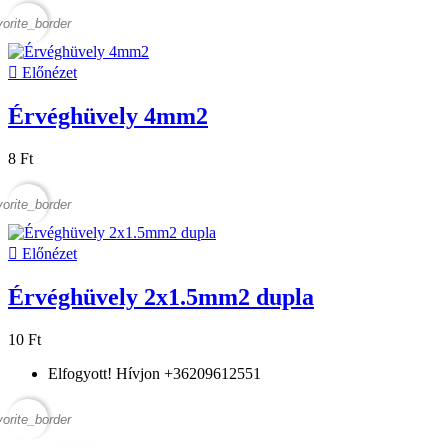
vorite_border

Előnézet
Érvéghüvely 4mm2
8 Ft
vorite_border

Előnézet
Érvéghüvely 2x1.5mm2 dupla
10 Ft
Elfogyott! Hívjon +36209612551
vorite_border