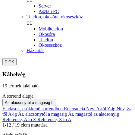


Server
Asztali PC
Telefon, okosóra, okoseszköz


Mobiltelefon
Okosóra
Telefon
Okoseszköz
Háztartás

OK
Kábelvég
19 termék található.
A sorrend alapja:
Ár, alacsonytól a magasig

Eladások, csökkenő sorrendben
Relevancia
Név, A-tól Z-ig
Név, Z-
től A-ig
Ár, alacsonytól a magasig
Ár, magastól az alacsonyig
Reference, A to Z
Reference, Z to A
1-12 / 19 elem mutatása