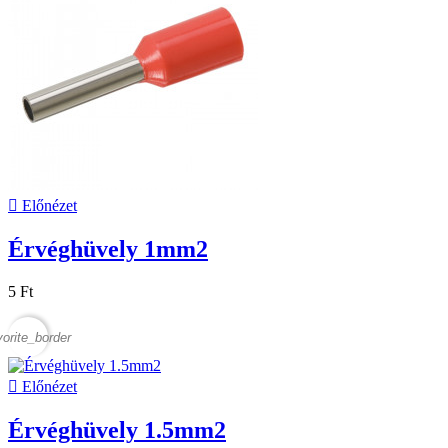

Előnézet
Érvéghüvely 1mm2
5 Ft
vorite_border

Előnézet
Érvéghüvely 1.5mm2