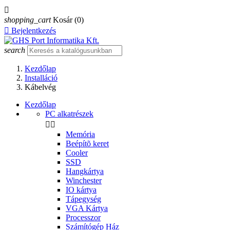

shopping_cart
Kosár
(0)

Bejelentkezés
search
Kezdőlap
Installáció
Kábelvég
Kezdőlap
PC alkatrészek


Memória
Beépítõ keret
Cooler
SSD
Hangkártya
Winchester
IO kártya
Tápegység
VGA Kártya
Processzor
Számítógép Ház