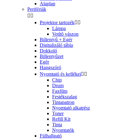
Alaplap
Perifériák


Projektor tartozék


Lámpa
Vetítõ vászon
Billentyû + Egér
Digitalizáló tábla
Dokkoló
Billentyûzet
Egér
Hangszóró
Nyomtató és kellékei


Chip
Drum
Faxfilm
Festékszalag
Tintapatron
Nyomtató alkatrész
Toner
Refill Kit
Tinta
Nyomtatók
Fülhallgató