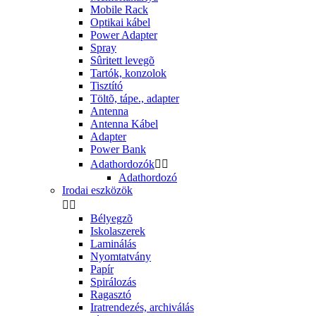
Mobile Rack
Optikai kábel
Power Adapter
Spray
Sûritett levegõ
Tartók, konzolok
Tisztító
Töltõ, tápe., adapter
Antenna
Antenna Kábel
Adapter
Power Bank
Adathordozók


Adathordozó
Irodai eszközök


Bélyegzõ
Iskolaszerek
Laminálás
Nyomtatvány
Papír
Spirálozás
Ragasztó
Iratrendezés, archiválás