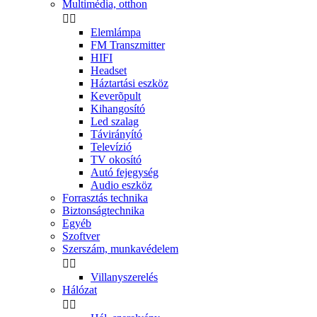
Multimédia, otthon


Elemlámpa
FM Transzmitter
HIFI
Headset
Háztartási eszköz
Keverõpult
Kihangosító
Led szalag
Távirányító
Televízió
TV okosító
Autó fejegység
Audio eszköz
Forrasztás technika
Biztonságtechnika
Egyéb
Szoftver
Szerszám, munkavédelem


Villanyszerelés
Hálózat

