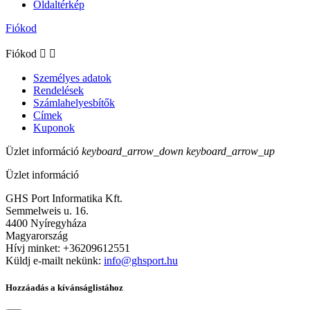
Oldaltérkép
Fiókod
Fiókod


Személyes adatok
Rendelések
Számlahelyesbítők
Címek
Kuponok
Üzlet információ
keyboard_arrow_down
keyboard_arrow_up
Üzlet információ
GHS Port Informatika Kft.
Semmelweis u. 16.
4400 Nyíregyháza
Magyarország
Hívj minket:
+36209612551
Küldj e-mailt nekünk:
info@ghsport.hu
Hozzáadás a kívánságlistához