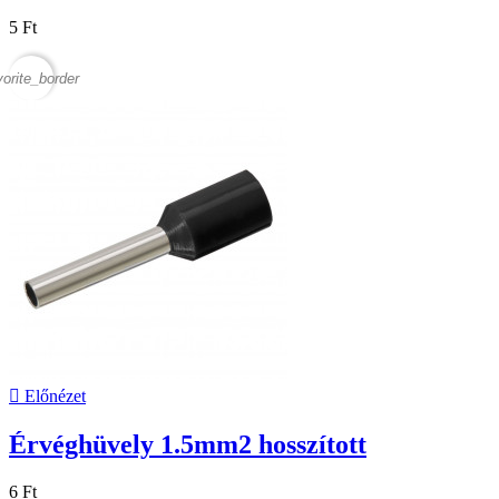
5 Ft
vorite_border

Előnézet
Érvéghüvely 1.5mm2 hosszított
6 Ft