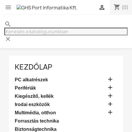
shopping_cart


(0)
search
clear
KEZDŐLAP

PC alkatrészek

Perifériák

Kiegészítő, kellék

Irodai eszközök

Multimédia, otthon
Forrasztás technika
Biztonságtechnika