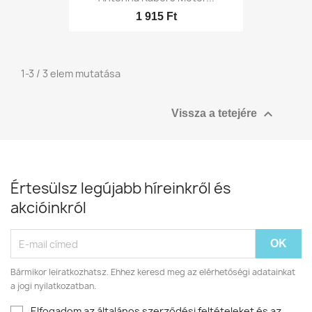
1 915 Ft
1-3 / 3 elem mutatása

Vissza a tetejére
Értesülsz legújabb híreinkről és
akcióinkról
Bármikor leiratkozhatsz. Ehhez keresd meg az elérhetőségi adatainkat
a jogi nyilatkozatban.
Elfogadom az általános szerződési feltételeket és az