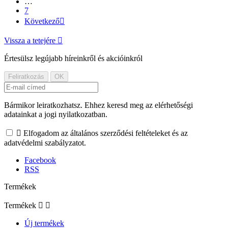
…
7
Következő

Vissza a tetejére

Értesülsz legújabb híreinkről és akcióinkról
Bármikor leiratkozhatsz. Ehhez keresd meg az elérhetőségi
adatainkat a jogi nyilatkozatban.

Elfogadom az általános szerződési feltételeket és az
adatvédelmi szabályzatot.
Facebook
RSS
Termékek
Termékek


Új termékek