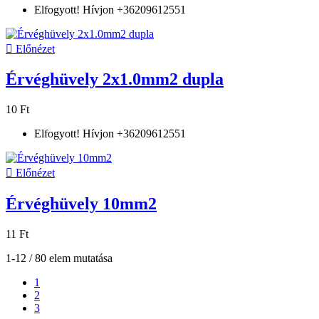
Elfogyott! Hívjon +36209612551

Előnézet
Érvéghüvely 2x1.0mm2 dupla
10 Ft
Elfogyott! Hívjon +36209612551

Előnézet
Érvéghüvely 10mm2
11 Ft
1-12 / 80 elem mutatása
1
2
3