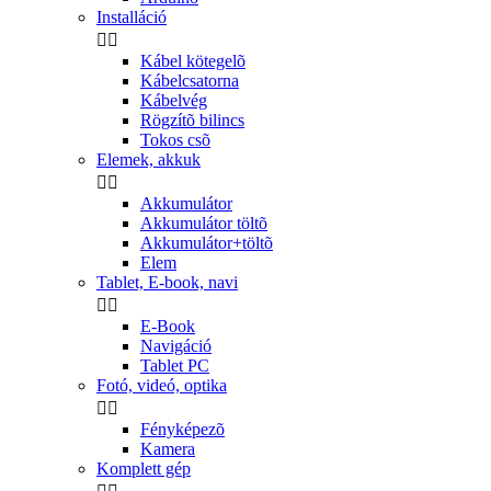
Installáció


Kábel kötegelõ
Kábelcsatorna
Kábelvég
Rögzítõ bilincs
Tokos csõ
Elemek, akkuk


Akkumulátor
Akkumulátor töltõ
Akkumulátor+töltõ
Elem
Tablet, E-book, navi


E-Book
Navigáció
Tablet PC
Fotó, videó, optika


Fényképezõ
Kamera
Komplett gép