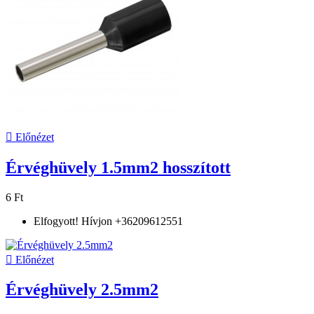

Előnézet
Érvéghüvely 1.5mm2 hosszított
6 Ft
Elfogyott! Hívjon +36209612551

Előnézet
Érvéghüvely 2.5mm2