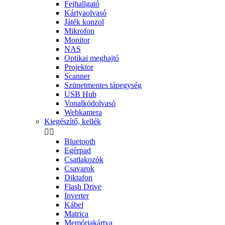
Fejhallgató
Kártyaolvasó
Játék konzol
Mikrofon
Monitor
NAS
Optikai meghajtó
Projektor
Scanner
Szünetmentes tápegység
USB Hub
Vonalkódolvasó
Webkamera
Kiegészítő, kellék


Bluetooth
Egérpad
Csatlakozók
Csavarok
Diktafon
Flash Drive
Inverter
Kábel
Matrica
Memóriakártya