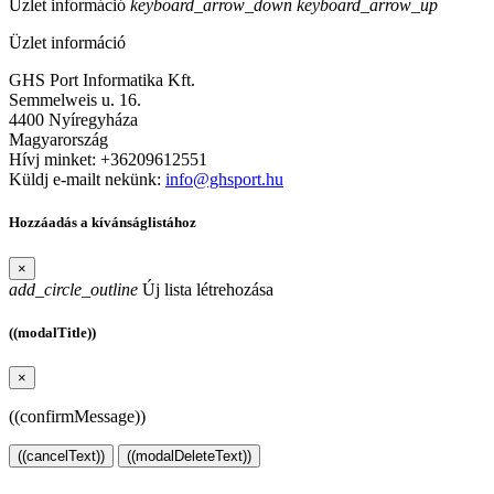
Üzlet információ
keyboard_arrow_down
keyboard_arrow_up
Üzlet információ
GHS Port Informatika Kft.
Semmelweis u. 16.
4400 Nyíregyháza
Magyarország
Hívj minket:
+36209612551
Küldj e-mailt nekünk:
info@ghsport.hu
Hozzáadás a kívánságlistához
×
add_circle_outline
Új lista létrehozása
((modalTitle))
×
((confirmMessage))
((cancelText))
((modalDeleteText))