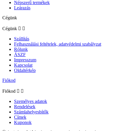
Népszerű termékek
Leárazás
Cégünk
Cégünk


Szállítás
Felhasználási feltételek, adatvédelmi szabályzat
Rólunk
ÁSZF
Impresszum
Kapcsolat
Oldaltérkép
Fiókod
Fiókod


Személyes adatok
Rendelések
Számlahelyesbítők
Címek
Kuponok