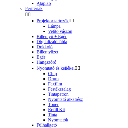
Alaplap
Perifériák


Projektor tartozék


Lámpa
Vetítõ vászon
Billentyû + Egér
Digitalizáló tábla
Dokkoló
Billentyûzet
Egér
Hangszóró
Nyomtató és kellékei


Chip
Drum
Faxfilm
Festékszalag
Tintapatron
Nyomtató alkatrész
Toner
Refill Kit
Tinta
Nyomtatók
Fülhallgató