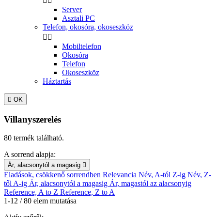


Server
Asztali PC
Telefon, okosóra, okoseszköz


Mobiltelefon
Okosóra
Telefon
Okoseszköz
Háztartás

OK
Villanyszerelés
80 termék található.
A sorrend alapja:
Ár, alacsonytól a magasig

Eladások, csökkenő sorrendben
Relevancia
Név, A-tól Z-ig
Név, Z-
től A-ig
Ár, alacsonytól a magasig
Ár, magastól az alacsonyig
Reference, A to Z
Reference, Z to A
1-12 / 80 elem mutatása