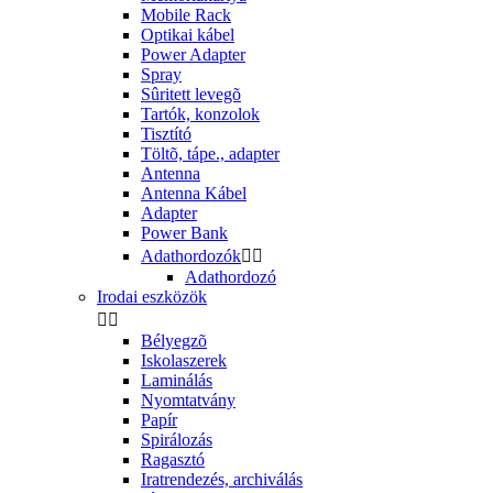
Mobile Rack
Optikai kábel
Power Adapter
Spray
Sûritett levegõ
Tartók, konzolok
Tisztító
Töltõ, tápe., adapter
Antenna
Antenna Kábel
Adapter
Power Bank
Adathordozók


Adathordozó
Irodai eszközök


Bélyegzõ
Iskolaszerek
Laminálás
Nyomtatvány
Papír
Spirálozás
Ragasztó
Iratrendezés, archiválás