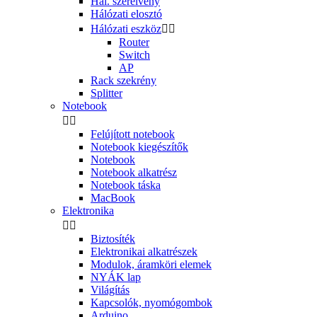
Hál. szerelvény
Hálózati elosztó
Hálózati eszköz


Router
Switch
AP
Rack szekrény
Splitter
Notebook


Felújított notebook
Notebook kiegészítők
Notebook
Notebook alkatrész
Notebook táska
MacBook
Elektronika


Biztosíték
Elektronikai alkatrészek
Modulok, áramköri elemek
NYÁK lap
Világítás
Kapcsolók, nyomógombok
Arduino