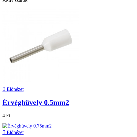
Aktív szűrők

Előnézet
Érvéghüvely 0.5mm2
4 Ft

Előnézet