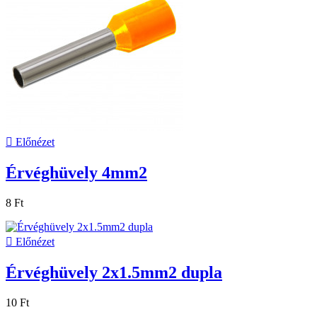

Előnézet
Érvéghüvely 4mm2
8 Ft

Előnézet
Érvéghüvely 2x1.5mm2 dupla
10 Ft