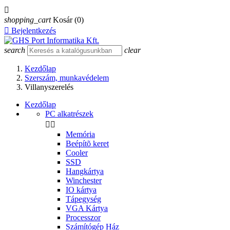

shopping_cart
Kosár
(0)

Bejelentkezés
search
clear
Kezdőlap
Szerszám, munkavédelem
Villanyszerelés
Kezdőlap
PC alkatrészek


Memória
Beépítõ keret
Cooler
SSD
Hangkártya
Winchester
IO kártya
Tápegység
VGA Kártya
Processzor
Számítógép Ház