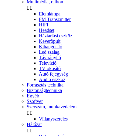
Multimédia, otthon


Elemlámpa
FM Transzmitter
HIFI
Headset
Háztartási eszköz
Keverõpult
Kihangosító
Led szalag
Távirányító
Televízió
TV okosító
Autó fejegység
Audio eszköz
Forrasztás technika
Biztonságtechnika
Egyéb
Szoftver
Szerszám, munkavédelem


Villanyszerelés
Hálózat

