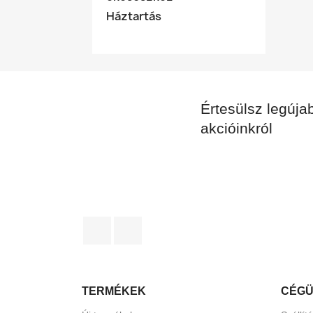
Háztartás
Értesülsz legújab
akcióinkról
Facebook
RSS
TERMÉKEK
CÉG