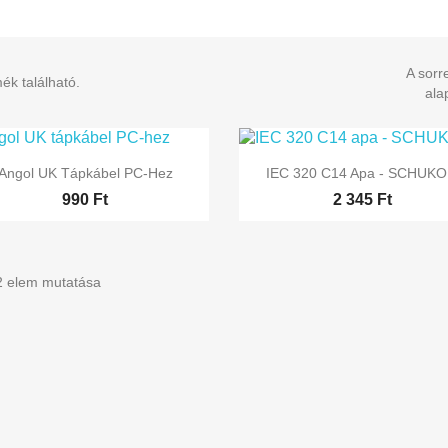
A sorr
ék található.
ala


Előnézet
Előnézet
Angol UK Tápkábel PC-Hez
IEC 320 C14 Apa - SCHUKO.
990 Ft
2 345 Ft
 2 elem mutatása