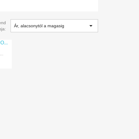
end

Ár, alacsonytól a magasig
pja:
..