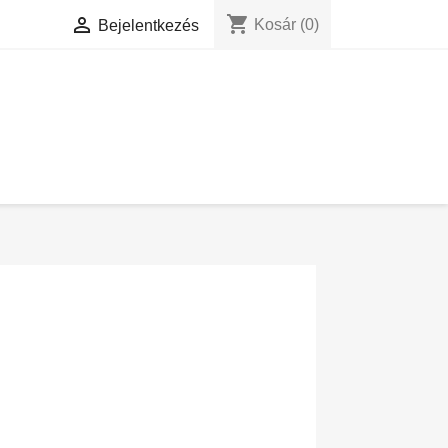
shopping_cart

Kosár
(0)
Bejelentkezés
G