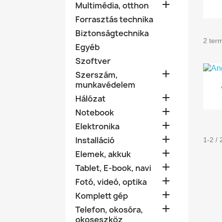

Multimédia, otthon
Forrasztás technika
Biztonságtechnika
2 term
Egyéb
Szoftver

Szerszám,
munkavédelem

Hálózat

Notebook

Elektronika

Installáció
1-2 /

Elemek, akkuk

Tablet, E-book, navi

Fotó, videó, optika

Komplett gép

Telefon, okosóra,
okoseszköz