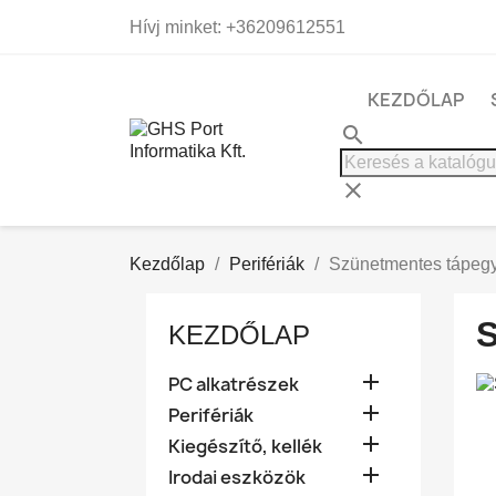
Hívj minket:
+36209612551
KEZDŐLAP
search
clear
Kezdőlap
Perifériák
Szünetmentes tápeg
KEZDŐLAP

PC alkatrészek

Perifériák

Kiegészítő, kellék

Irodai eszközök