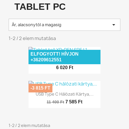
TABLET PC

Ár, alacsonytól a magasig
1-2 / 2 elem mutatása
ELFOGYOTT! HÍVJON
Tablet Toll XP-PEN SPE41
+36209612551
6 020 Ft
-3 815 FT
USB Type C Hálózati Kártya,...
7 585 Ft
11 400 Ft
1-2 / 2 elem mutatása