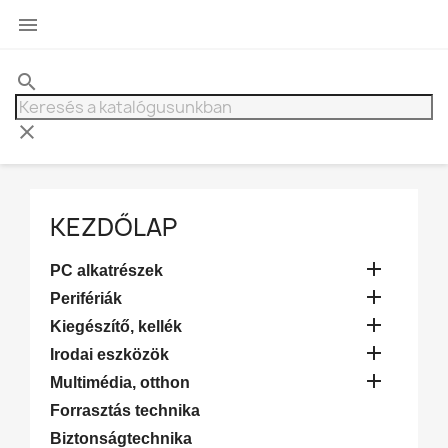

search
clear
KEZDŐLAP

PC alkatrészek

Perifériák

Kiegészítő, kellék

Irodai eszközök

Multimédia, otthon
Forrasztás technika
Biztonságtechnika